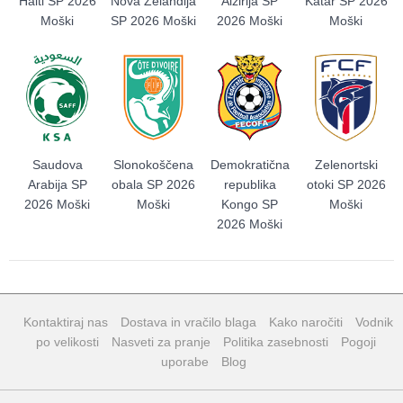
Haiti SP 2026
Nova Zelandija
Alžirija SP
Katar SP 2026
Moški
SP 2026 Moški
2026 Moški
Moški
Saudova
Slonokoščena
Demokratična
Zelenortski
Arabija SP
obala SP 2026
republika
otoki SP 2026
2026 Moški
Moški
Kongo SP
Moški
2026 Moški
Kontaktiraj nas
Dostava in vračilo blaga
Kako naročiti
Vodnik
po velikosti
Nasveti za pranje
Politika zasebnosti
Pogoji
uporabe
Blog