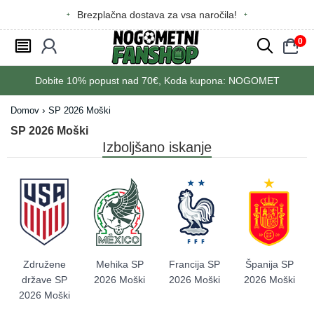
Brezplačna dostava za vsa naročila!
0
󰂩
󰃳
󰂨
󰃠
Dobite
10%
popust nad
70€
, Koda kupona:
NOGOMET
Domov
SP 2026 Moški
SP 2026 Moški
Izboljšano iskanje
Združene
Mehika SP
Francija SP
Španija SP
države SP
2026 Moški
2026 Moški
2026 Moški
2026 Moški