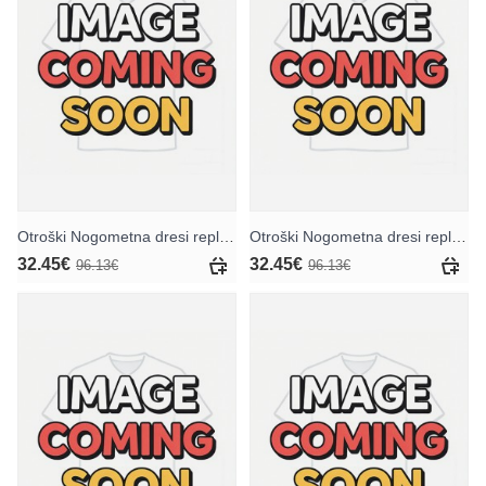
Otroški Nogometna dresi replika Atletico Madrid Nahuel Molina #16 Domači 2026-27 Kratek rokav (+ hlače)
Otroški Nogometna dresi replika Atletico Madrid Nahuel Molina #16 Gostujoči 2026-27 Kratek rokav (+ hlače)
32.45€
32.45€
96.13€
96.13€