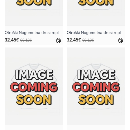
Otroški Nogometna dresi replika Atletico Madrid Nahuel Molina #16 Tretji 2026-27 Kratek rokav (+ hlače)
Otroški Nogometna dresi replika Atletico Madrid Conor Gallagher #4 Domači 2026-27 Kratek rokav (+ hlače)
32.45€
32.45€
96.13€
96.13€