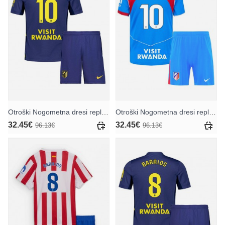
Otroški Nogometna dresi replika Atletico Madrid Alex Baena #10 Gostujoči 2025-26 Kratek rokav (+ hlače)
Otroški Nogometna dresi replika Atletico Madrid Alex Baena #10 Tretji 2025-26 Kratek rokav (+ hlače)
32.45€
32.45€
96.13€
96.13€