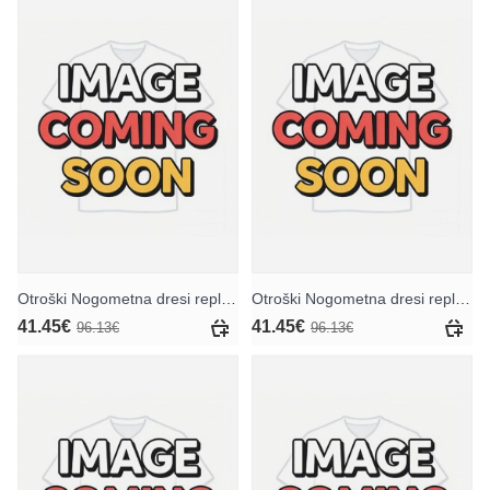
Otroški Nogometna dresi replika Atletico Madrid Jan Oblak #13 Vratar Gostujoči 2025-26 Kratek rokav (+ hlače)
Otroški Nogometna dresi replika Atletico Madrid Jan Oblak #13 Vratar Tretji 2025-26 Kratek rokav (+ hlače)
41.45€
41.45€
96.13€
96.13€