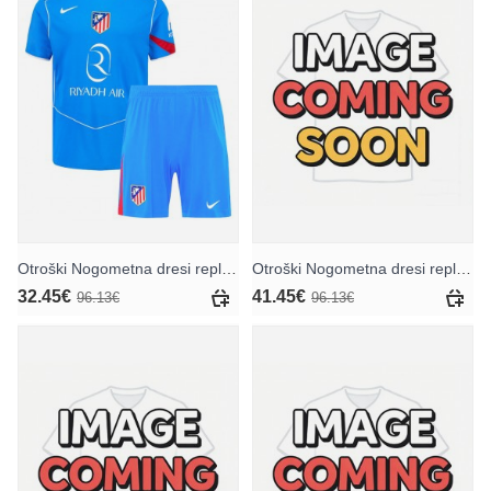
Otroški Nogometna dresi replika Atletico Madrid Tretji 2025-26 Kratek rokav (+ hlače)
Otroški Nogometna dresi replika Atletico Madrid Vratar Domači 2025-26 Kratek rokav (+ hlače)
32.45€
41.45€
96.13€
96.13€