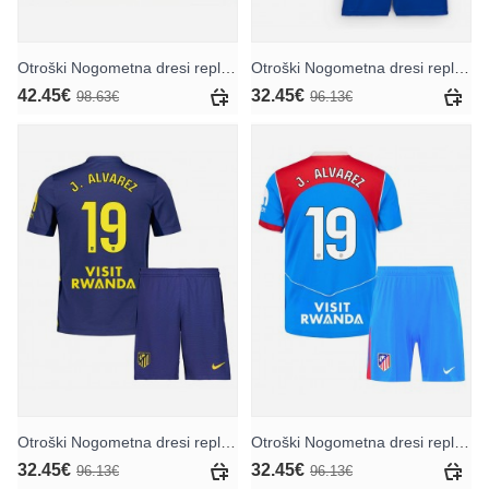
Otroški Nogometna dresi replika Atletico Madrid Jan Oblak #13 Vratar Tretji 2025-26 Dolgi rokav (+ hlače)
Otroški Nogometna dresi replika Atletico Madrid Julian Alvarez #19 Domači 2025-26 Kratek rokav (+ hlače)
42.45€
32.45€
98.63€
96.13€
Otroški Nogometna dresi replika Atletico Madrid Julian Alvarez #19 Gostujoči 2025-26 Kratek rokav (+ hlače)
Otroški Nogometna dresi replika Atletico Madrid Julian Alvarez #19 Tretji 2025-26 Kratek rokav (+ hlače)
32.45€
32.45€
96.13€
96.13€