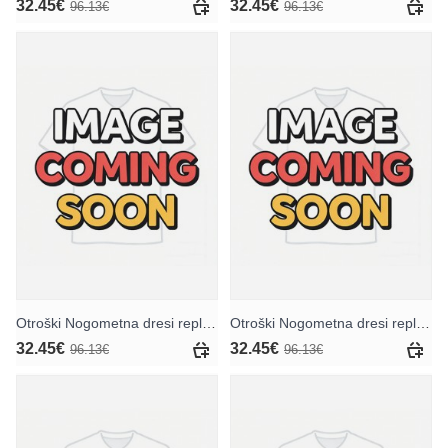
32.45€
32.45€
96.13€
96.13€
Otroški Nogometna dresi replika Atletico Madrid Julian Alvarez #19 Gostujoči 2026-27 Kratek rokav (+ hlače)
Otroški Nogometna dresi replika Atletico Madrid Julian Alvarez #19 Tretji 2026-27 Kratek rokav (+ hlače)
32.45€
32.45€
96.13€
96.13€