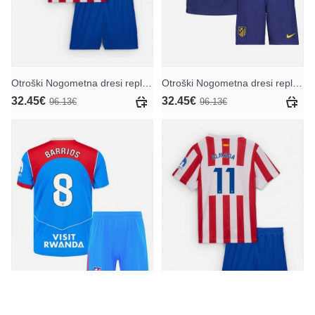
Otroški Nogometna dresi replika Atletico Madrid Pablo Barrios #8 Domači 2025-26 Kratek rokav (+ hlače)
Otroški Nogometna dresi replika Atletico Madrid Pablo Barrios #8 Gostujoči 2025-26 Kratek rokav (+ hlače)
32.45€
32.45€
96.13€
96.13€