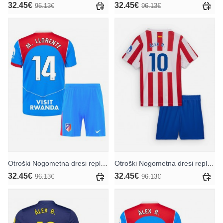
32.45€
32.45€
96.13€
96.13€
Otroški Nogometna dresi replika Atletico Madrid Marcos Llorente #14 Tretji 2025-26 Kratek rokav (+ hlače)
Otroški Nogometna dresi replika Atletico Madrid Alex Baena #10 Domači 2025-26 Kratek rokav (+ hlače)
32.45€
32.45€
96.13€
96.13€