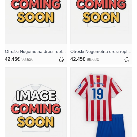
Otroški Nogometna dresi replika Atletico Madrid Jan Oblak #13 Vratar Domači 2025-26 Dolgi rokav (+ hlače)
Otroški Nogometna dresi replika Atletico Madrid Jan Oblak #13 Vratar Gostujoči 2025-26 Dolgi rokav (+ hlače)
42.45€
42.45€
98.63€
98.63€