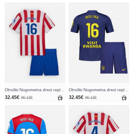
Otroški Nogometna dresi replika Atletico Madrid Nahuel Molina #16 Domači 2025-26 Kratek rokav (+ hlače)
Otroški Nogometna dresi replika Atletico Madrid Nahuel Molina #16 Gostujoči 2025-26 Kratek rokav (+ hlače)
32.45€
32.45€
96.13€
96.13€