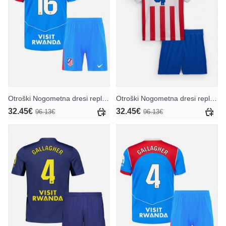
Otroški Nogometna dresi replika Atletico Madrid Nahuel Molina #16 Tretji 2025-26 Kratek rokav (+ hlače)
Otroški Nogometna dresi replika Atletico Madrid Conor Gallagher #4 Domači 2025-26 Kratek rokav (+ hlače)
32.45€
32.45€
96.13€
96.13€