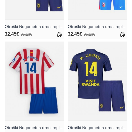
Otroški Nogometna dresi replika Atletico Madrid Conor Gallagher #4 Gostujoči 2025-26 Kratek rokav (+ hlače)
Otroški Nogometna dresi replika Atletico Madrid Conor Gallagher #4 Tretji 2025-26 Kratek rokav (+ hlače)
32.45€
32.45€
96.13€
96.13€
Otroški Nogometna dresi replika Atletico Madrid Marcos Llorente #14 Domači 2025-26 Kratek rokav (+ hlače)
Otroški Nogometna dresi replika Atletico Madrid Marcos Llorente #14 Gostujoči 2025-26 Kratek rokav (+ hlače)