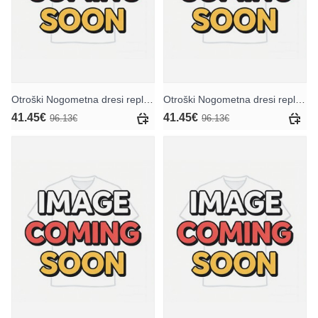
Otroški Nogometna dresi replika Atletico Madrid Vratar Gostujoči 2025-26 Kratek rokav (+ hlače)
Otroški Nogometna dresi replika Atletico Madrid Vratar Tretji 2025-26 Kratek rokav (+ hlače)
41.45€
41.45€
96.13€
96.13€