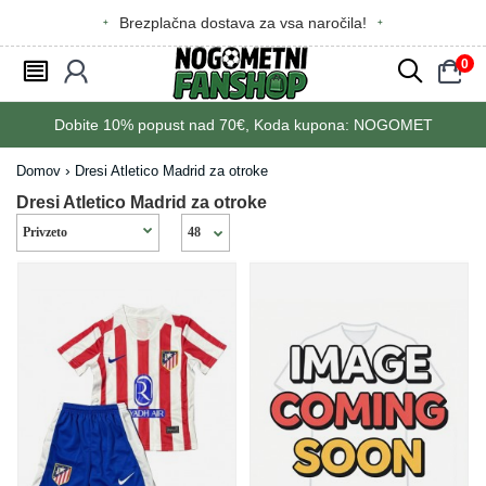
Brezplačna dostava za vsa naročila!
0
󰂩
󰃳
󰂨
󰃠
Dobite
10%
popust nad
70€
, Koda kupona:
NOGOMET
Domov
Dresi Atletico Madrid za otroke
Dresi Atletico Madrid za otroke