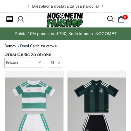
Brezplačna dostava za vsa naročila!
0
󰂩
󰃳
󰂨
󰃠
Dobite
10%
popust nad
70€
, Koda kupona:
NOGOMET
Domov
Dresi Celtic za otroke
Dresi Celtic za otroke