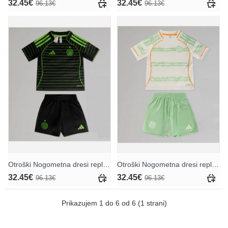
32.45€
32.45€
96.13€
96.13€
Otroški Nogometna dresi replika Celtic Gostujoči 2025-26 Kratek rokav (+ hlače)
Otroški Nogometna dresi replika Celtic Tretji 2025-26 Kratek rokav (+ hlače)
32.45€
32.45€
96.13€
96.13€
Prikazujem 1 do 6 od 6 (1 strani)