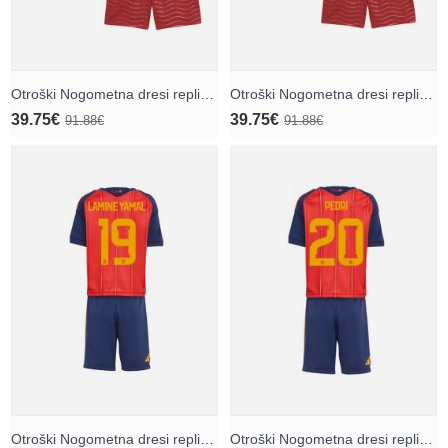
Otroški Nogometna dresi replika Portugalska Cristiano Ronaldo #7 Domači SP 2026 Kratek rokav (+ hlače)
Otroški Nogometna dresi replika Portugalska Bruno Fernandes #8 Domači SP 2026 Kratek rokav (+ hlače)
39.75€
39.75€
91.88€
91.88€
Otroški Nogometna dresi replika Španija Lamine Yamal #19 Domači SP 2026 Kratek rokav (+ hlače)
Otroški Nogometna dresi replika Španija Pedri Gonzalez #20 Domači SP 2026 Kratek rokav (+ hlače)