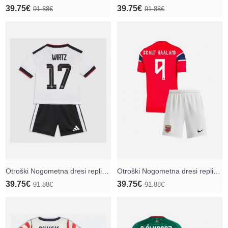
39.75€
39.75€
91.88€
91.88€
Otroški Nogometna dresi replika Nemčija Florian Wirtz #17 Domači SP 2026 Kratek rokav (+ hlače)
Otroški Nogometna dresi replika Norveška Erling Haaland #9 Domači SP 2026 Kratek rokav (+ hlače)
39.75€
39.75€
91.88€
91.88€