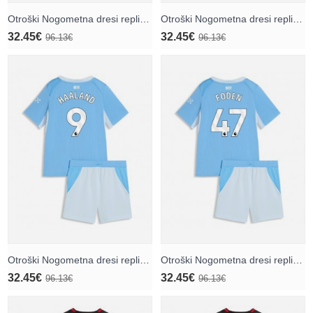
Otroški Nogometna dresi replika Real Madrid Kylian Mbappe #10 Domači 2026-27 Kratek rokav (+ hlače)
Otroški Nogometna dresi replika Real Madrid Jude Bellingham #5 Domači 2026-27 Kratek rokav (+ hlače)
32.45€
32.45€
96.13€
96.13€
Otroški Nogometna dresi replika Manchester City Erling Haaland #9 Domači 2026-27 Kratek rokav (+ hlače)
Otroški Nogometna dresi replika Manchester City Phil Foden #47 Domači 2026-27 Kratek rokav (+ hlače)
32.45€
32.45€
96.13€
96.13€