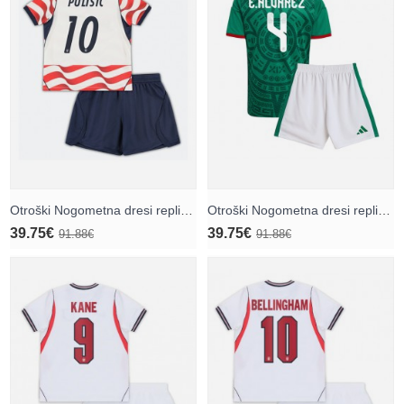
Otroški Nogometna dresi replika Združene države Christian Pulisic #10 Domači SP 2026 Kratek rokav (+ hlače)
Otroški Nogometna dresi replika Mehika Edson Alvarez #4 Domači SP 2026 Kratek rokav (+ hlače)
39.75€
39.75€
91.88€
91.88€