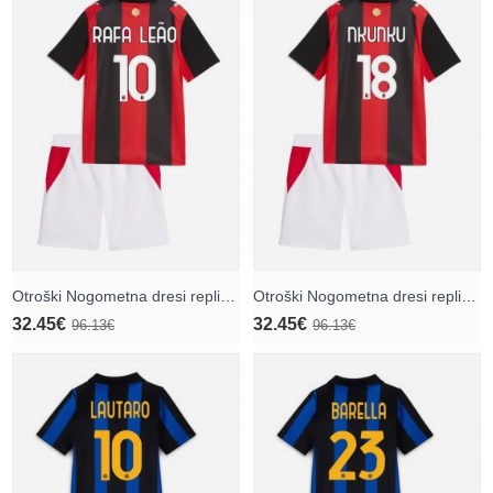
Otroški Nogometna dresi replika AC Milan Rafael Leao #10 Domači 2026-27 Kratek rokav (+ hlače)
Otroški Nogometna dresi replika AC Milan Christopher Nkunku #18 Domači 2026-27 Kratek rokav (+ hlače)
32.45€
32.45€
96.13€
96.13€