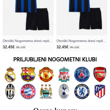
Otroški Nogometna dresi replika Inter Milan Lautaro Martinez #10 Domači 2026-27 Kratek rokav (+ hlače)
Otroški Nogometna dresi replika Inter Milan Nicolo Barella #23 Domači 2026-27 Kratek rokav (+ hlače)
32.45€
32.45€
96.13€
96.13€
PRILJUBLJENI NOGOMETNI KLUBI