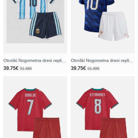
Otroški Nogometna dresi replika Argentina Lionel Messi #10 Domači SP 2026 Kratek rokav (+ hlače)
Otroški Nogometna dresi replika Francija Kylian Mbappe #10 Domači SP 2026 Kratek rokav (+ hlače)
39.75€
39.75€
91.88€
91.88€