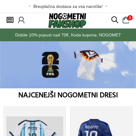
Brezplačna dostava za vsa naročila!
0
󰂩
󰃳
󰂨
󰃠
Dobite
10%
popust nad
70€
, Koda kupona:
NOGOMET
NAJCENEJŠI NOGOMETNI DRESI