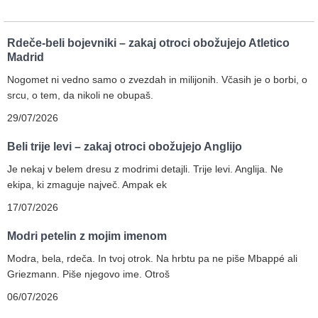
Rdeče-beli bojevniki – zakaj otroci obožujejo Atletico
Madrid
Nogomet ni vedno samo o zvezdah in milijonih. Včasih je o borbi, o
srcu, o tem, da nikoli ne obupaš.
29/07/2026
Beli trije levi – zakaj otroci obožujejo Anglijo
Je nekaj v belem dresu z modrimi detajli. Trije levi. Anglija. Ne
ekipa, ki zmaguje največ. Ampak ek
17/07/2026
Modri petelin z mojim imenom
Modra, bela, rdeča. In tvoj otrok. Na hrbtu pa ne piše Mbappé ali
Griezmann. Piše njegovo ime. Otroš
06/07/2026