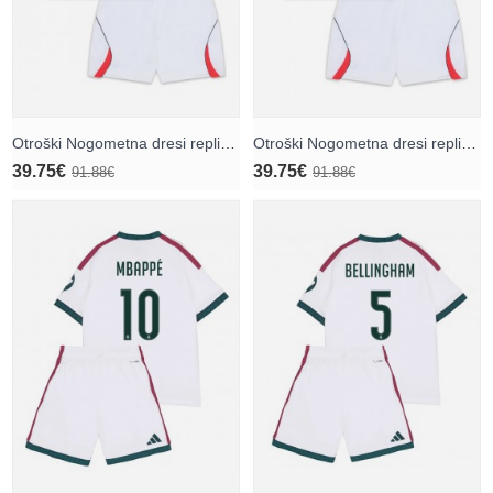
Otroški Nogometna dresi replika Anglija Harry Kane #9 Domači SP 2026 Kratek rokav (+ hlače)
Otroški Nogometna dresi replika Anglija Jude Bellingham #10 Domači SP 2026 Kratek rokav (+ hlače)
39.75€
39.75€
91.88€
91.88€