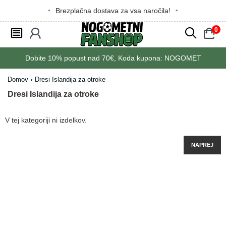
Brezplačna dostava za vsa naročila!
0
󰂩
󰃳
󰂨
󰃠
Dobite
10%
popust nad
70€
, Koda kupona:
NOGOMET
Domov
Dresi Islandija za otroke
Dresi Islandija za otroke
V tej kategoriji ni izdelkov.
NAPREJ