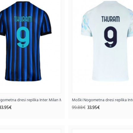
Moški Nogometna dresi replika Francija Marcus 
#9 Tretji 2025-26 Kratek rokav (+ hlače)
gometna dresi replika Inter Milan Marcus Thuram #9 Domači 2025-26 Krate
Moški Nogometna dresi replika In
41.
95.63€
33.95€
99.88€
33.95€
..