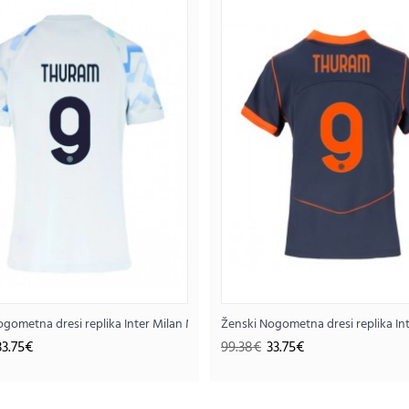
Ženski Nogometna dresi replika Francija Marcu
41.0
95.13€
..
m #9 Domači 2025-26 Kratek rokav
ogometna dresi replika Inter Milan Marcus Thuram #9 Gostujoči 2025-26 Kr
Ženski Nogometna dresi replika In
33.75€
99.38€
33.75€