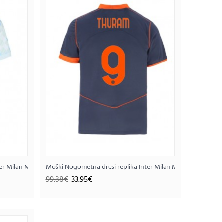
Thuram #9 Gostujoči SP 2026 Kratek rokav
k rokav
ter Milan Marcus Thuram #9 Gostujoči 2025-26 Kratek rokav
Moški Nogometna dresi replika Inter Milan Marcus Thuram #
25€
99.88€
33.95€