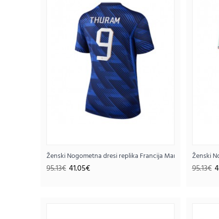
Ženski Nogometna dresi replika Francija Marcus Thuram #
Ženski N
SALE
95.13€
41.05€
95.13€
4