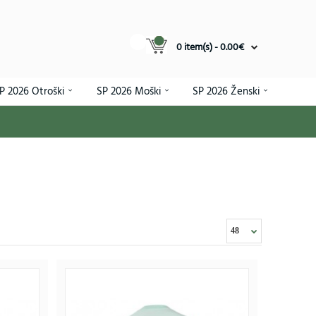
0 item(s) - 0.00€
P 2026 Otroški
SP 2026 Moški
SP 2026 Ženski
uram #9 Domači SP 2026 Kratek rokav (+ hlače)
75€