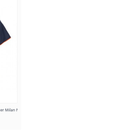
s Thuram #9 Domači SP 2026 Kratek rokav
5€
atek rokav
ter Milan Marcus Thuram #9 Tretji 2025-26 Kratek rokav