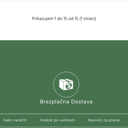
Prikazujem 1 do 15 od 15 (1 strani)
Ženski Nogometna dresi replika Francija Marcus
41.0
95.13€
..
Brezplačna Dostava
Kako naročiti
Vodnik po velikosti
Nasveti za pranje