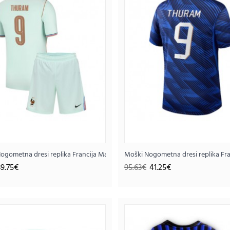
..
9 Domači SP 2026 Kratek rokav (+ hlače)
ogometna dresi replika Francija Marcus Thuram #9 Gostujoči SP 2026 Krate
Moški Nogometna dresi replika Fr
39.75€
95.63€
41.25€
Otroški Nogometna dresi replika Francija Marcus 
hlače)
39.
91.88€