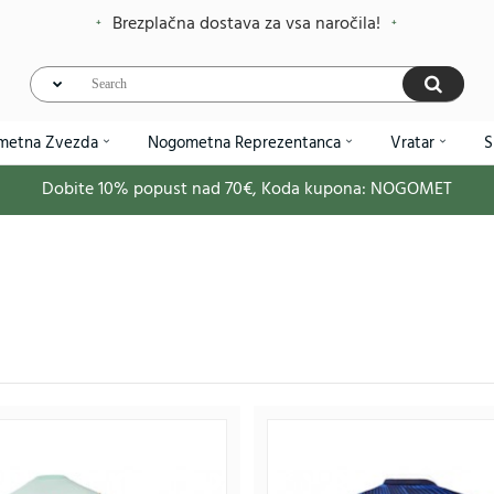
Brezplačna dostava za vsa naročila!
metna Zvezda
Nogometna Reprezentanca
Vratar
S
Dobite
10%
popust nad
70€
, Koda kupona:
NOGOMET
Otroški Nogometna dresi replika Francija Marcus Th
39.
91.88€