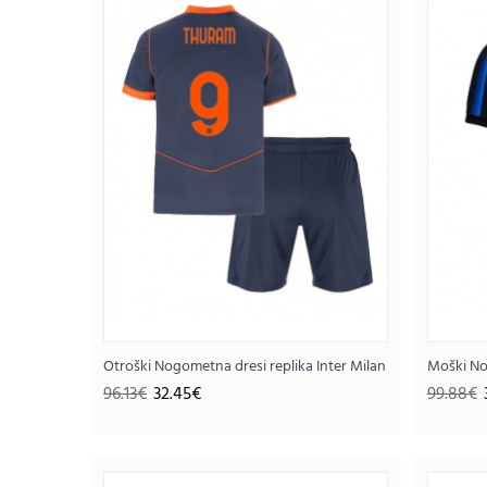
SALE
Otroški Nogometna dresi replika Inter Milan Marcus Thuram 
Moški No
96.13€
32.45€
99.88€