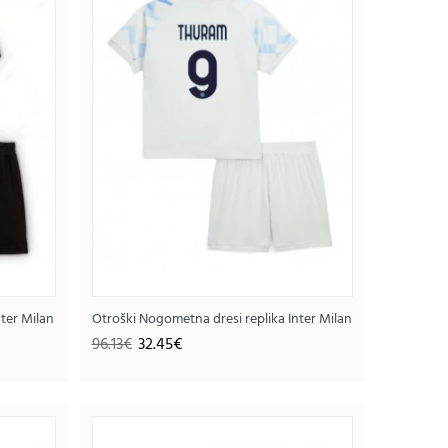
k rokav
nter Milan Marcus Thuram #9 Domači 2025-26 Kratek rokav (+ hlače)
Otroški Nogometna dresi replika Inter Milan Marcus Thuram
s Thuram #9 Domači SP 2026 Kratek rokav
96.13€
32.45€
25€