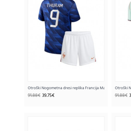
Otroški Nogometna dresi replika Francija Marcus Thuram #
Otroški N
91.88€
39.75€
91.88€
SALE