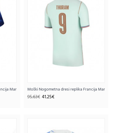
k rokav (+ hlače)
ancija Marcus Thuram #9 Domači SP 2026 Kratek rokav
Moški Nogometna dresi replika Francija Marcus Thuram #9 
95.63€
41.25€
Thuram #9 Gostujoči SP 2026 Kratek rokav (+
75€