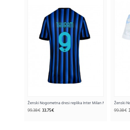
SALE
Ženski Nogometna dresi replika Inter Milan Marcus Thura
Ženski N
99.38€
33.75€
99.38€