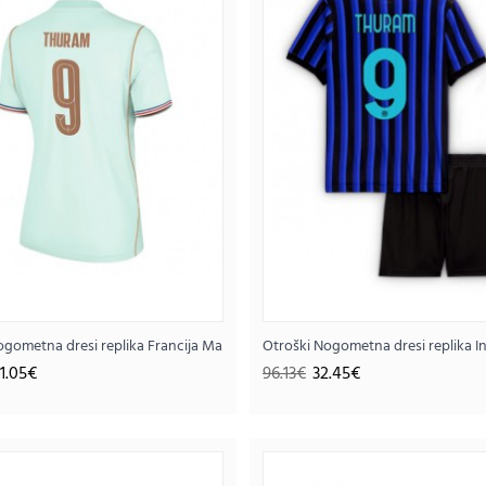
..
9 Domači SP 2026 Kratek rokav
ogometna dresi replika Francija Marcus Thuram #9 Gostujoči SP 2026 Krate
Otroški Nogometna dresi replika I
Moški Nogometna dresi replika Francija Marcu
1.05€
96.13€
32.45€
41.
95.63€
..