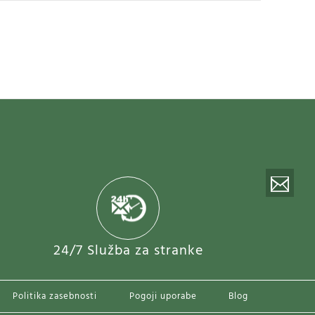
 Thuram #9 Gostujoči SP 2026 Kratek rokav
5€
24/7 Služba za stranke
Politika zasebnosti
Pogoji uporabe
Blog