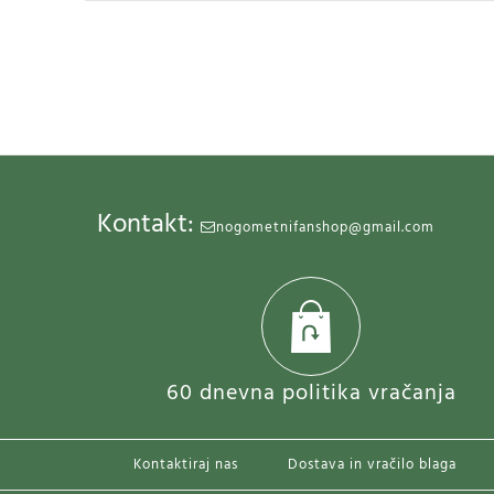
Kontakt:
nogometnifanshop@gmail.com
SALE
60 dnevna politika vračanja
Kontaktiraj nas
Dostava in vračilo blaga