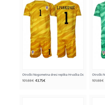
Otroški Nogometna dresi replika Hrvaška Dominik Livakovic
Otroški N
SALE
101.88€
43.75€
101.88€