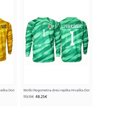
 Livakovic #1 Vratar Domači SP 2026 Kratek
ače)
75€
26 Kratek rokav
vaška Dominik Livakovic #1 Vratar Domači SP 2026 Dolgi rokav
Moški Nogometna dresi replika Hrvaška Dominik Livakovic #
113.13€
48.25€