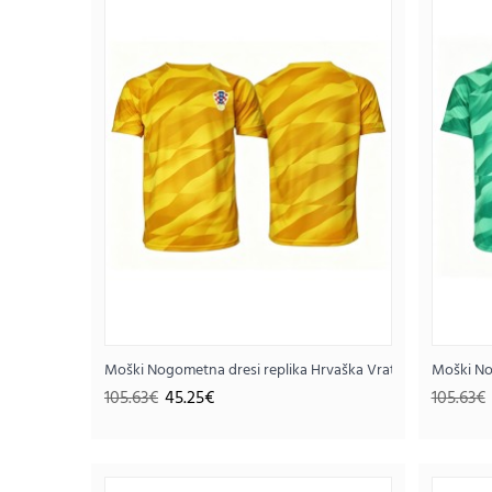
SALE
Moški Nogometna dresi replika Hrvaška Vratar Domači SP 
Moški No
105.63€
45.25€
105.63€