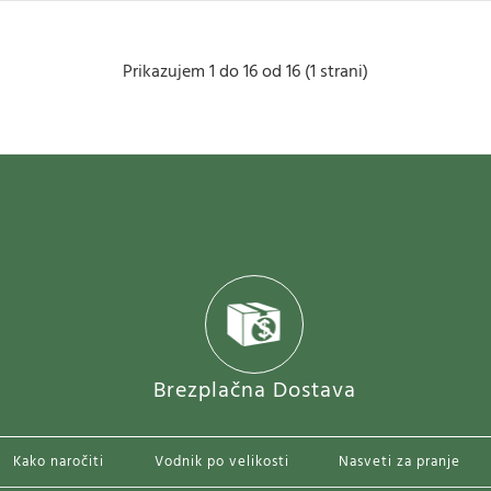
Prikazujem 1 do 16 od 16 (1 strani)
Otroški Nogometna dresi replika Hrvaška Dominik L
rokav (+ hl
43.
101.88€
..
Brezplačna Dostava
Kako naročiti
Vodnik po velikosti
Nasveti za pranje