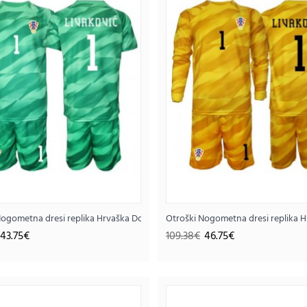
 #1 Vratar Domači SP 2026 Kratek rokav (+ hlače)
ogometna dresi replika Hrvaška Dominik Livakovic #1 Vratar Gostujoči SP 2
Otroški Nogometna dresi replika H
Otroški Nogometna dresi replika Hrvaška Vrat
43.75€
109.38€
46.75€
46.
109.38€
..