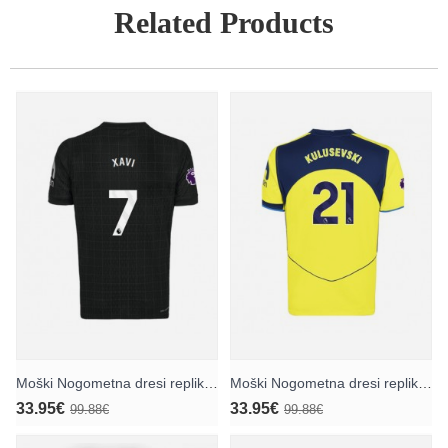
Related Products
Moški Nogometna dresi replika Tottenham Hotspur Xavi Simons #7 Gostujoči 2025-26 Kratek rokav
Moški Nogometna dresi replika Tottenham Hotspur Dejan Kulusevski #21 Tretji 2025-26 Kratek rokav
33.95€
33.95€
99.88€
99.88€