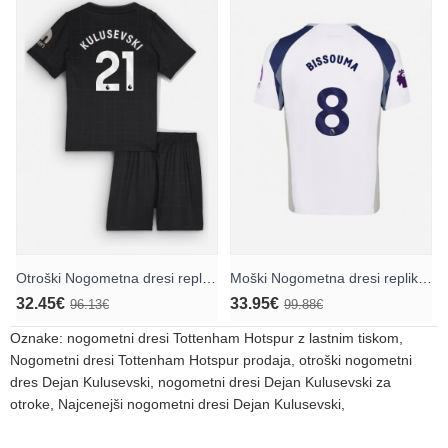
Otroški Nogometna dresi replika Tottenham Hotspur Dejan Kulusevski #21 Gostujoči 2025-26 Kratek rokav (+ hlače)
Moški Nogometna dresi replika Tottenham Hotspur Yves Bissouma #8 Domači 2025-26 Kratek rokav
32.45€
33.95€
96.13€
99.88€
Oznake:
nogometni dresi Tottenham Hotspur z lastnim tiskom
,
Nogometni dresi Tottenham Hotspur prodaja
,
otroški nogometni
dres Dejan Kulusevski
,
nogometni dresi Dejan Kulusevski za
otroke
,
Najcenejši nogometni dresi Dejan Kulusevski
,