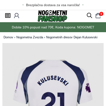
Brezplačna dostava za vsa naročila!
0
󰂩
󰃳
󰂨
󰃠
Dobite
10%
popust nad
70€
, Koda kupona:
NOGOMET
Domov
Nogometna Zvezda
Nogometnih dresov Dejan Kulusevski