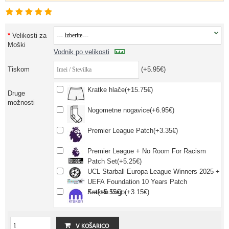
Velikosti za
Moški
Vodnik po velikosti
Tiskom
(+5.95€)
Kratke hlače(+15.75€)
Druge
možnosti
Nogometne nogavice(+6.95€)
Premier League Patch(+3.35€)
Premier League + No Room For Racism
Patch Set(+5.25€)
UCL Starball Europa League Winners 2025 +
UEFA Foundation 10 Years Patch
Set(+5.55€)
Kraken Logo(+3.15€)