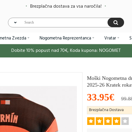
Brezplačna dostava za vsa naročila!
metna Zvezda
Nogometna Reprezentanca
Vratar
S
Dobite
10%
popust nad
70€
, Koda kupona:
NOGOMET
Moški Nogometna dre
2025-26 Kratek roka
33.95€
99.8
Brezplačna Dostava