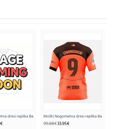
okav
6 Domači 2025-26 Kratek rokav
a dresi replika Barcelona Vratar Tretji 2025-26 Dolgi rokav
Moški Nogometna dresi replika Barcelona Robert 
5€
99.88€
33.95€