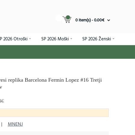
0 item(s) - 0.00€
P 2026 Otroški
SP 2026 Moški
SP 2026 Ženski
si replika Barcelona Fermin Lopez #16 Tretji
v
8€
|
MNENJ