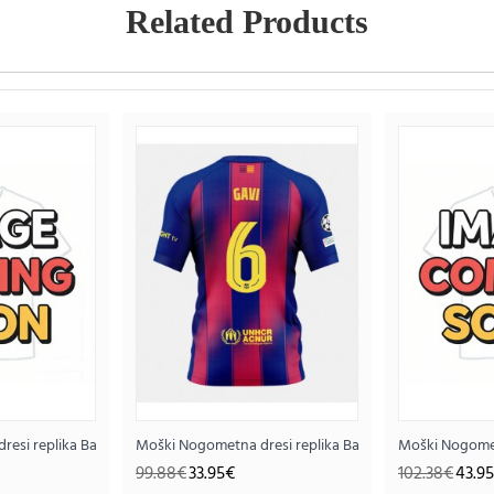
Related Products
28 Tretji 2025-26 Kratek rokav
esi replika Barcelona Robert Lewandowski #9 Gostujoči 2026-27 Kratek r
Moški Nogometna dresi replika Barcelona Paez Gavi #
Moški Nogometn
99.88€
33.95€
102.38€
43.9