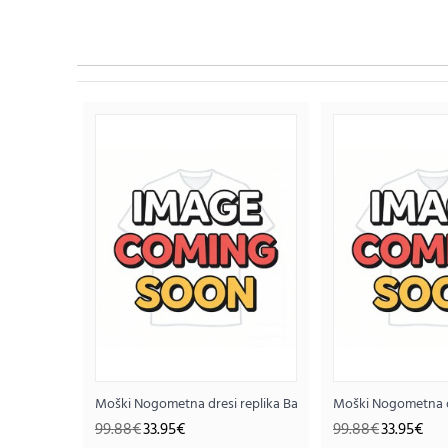
Moški Nogometna dresi replika Barcelona Roony Bardghji #
Moški Nogometna dr
99.88€
33.95€
99.88€
33.95€