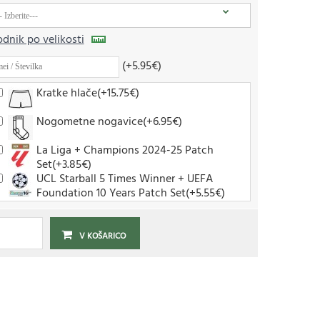
dnik po velikosti
(+5.95€)
Kratke hlače(+15.75€)
Nogometne nogavice(+6.95€)
La Liga + Champions 2024-25 Patch
Set(+3.85€)
UCL Starball 5 Times Winner + UEFA
Foundation 10 Years Patch Set(+5.55€)